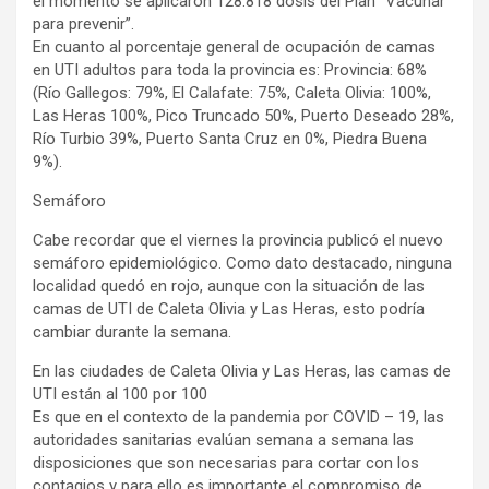
el momento se aplicaron 128.818 dosis del Plan “Vacunar
para prevenir”.
En cuanto al porcentaje general de ocupación de camas
en UTI adultos para toda la provincia es: Provincia: 68%
(Río Gallegos: 79%, El Calafate: 75%, Caleta Olivia: 100%,
Las Heras 100%, Pico Truncado 50%, Puerto Deseado 28%,
Río Turbio 39%, Puerto Santa Cruz en 0%, Piedra Buena
9%).
Semáforo
Cabe recordar que el viernes la provincia publicó el nuevo
semáforo epidemiológico. Como dato destacado, ninguna
localidad quedó en rojo, aunque con la situación de las
camas de UTI de Caleta Olivia y Las Heras, esto podría
cambiar durante la semana.
En las ciudades de Caleta Olivia y Las Heras, las camas de
UTI están al 100 por 100
Es que en el contexto de la pandemia por COVID – 19, las
autoridades sanitarias evalúan semana a semana las
disposiciones que son necesarias para cortar con los
contagios y para ello es importante el compromiso de