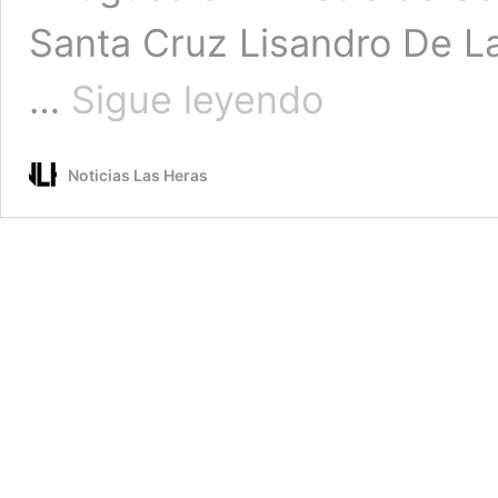
Santa Cruz Lisandro De La 
“CINCO
…
Sigue leyendo
BICICLETAS”
FUE
EL
Noticias Las Heras
EQUIPAMIENTO
ENTREGADO
POR
EL
MINISTRO
DE
SEGURIDAD
LISANDRO
DE
LA
TORRE
A
LA
POLICIA