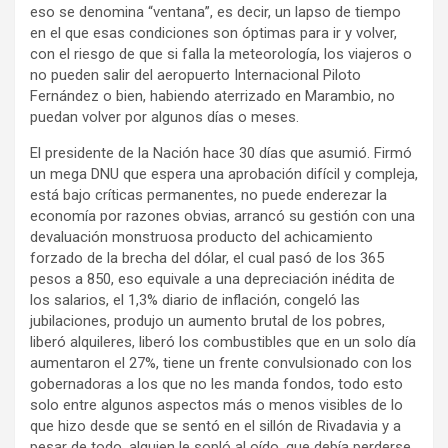
eso se denomina “ventana”, es decir, un lapso de tiempo
en el que esas condiciones son óptimas para ir y volver,
con el riesgo de que si falla la meteorología, los viajeros o
no pueden salir del aeropuerto Internacional Piloto
Fernández o bien, habiendo aterrizado en Marambio, no
puedan volver por algunos días o meses.
El presidente de la Nación hace 30 días que asumió. Firmó
un mega DNU que espera una aprobación difícil y compleja,
está bajo críticas permanentes, no puede enderezar la
economía por razones obvias, arrancó su gestión con una
devaluación monstruosa producto del achicamiento
forzado de la brecha del dólar, el cual pasó de los 365
pesos a 850, eso equivale a una depreciación inédita de
los salarios, el 1,3% diario de inflación, congeló las
jubilaciones, produjo un aumento brutal de los pobres,
liberó alquileres, liberó los combustibles que en un solo día
aumentaron el 27%, tiene un frente convulsionado con los
gobernadoras a los que no les manda fondos, todo esto
solo entre algunos aspectos más o menos visibles de lo
que hizo desde que se sentó en el sillón de Rivadavia y a
pesar de todo, alguien le sopló al oído, que debía perderse