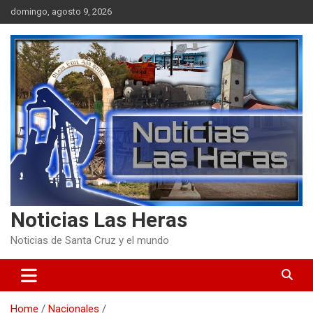
Skip
domingo, agosto 9, 2026
to
content
Noticias Las Heras
Noticias de Santa Cruz y el mundo
Home
Nacionales