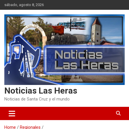
Skip
sábado, agosto 8, 2026
to
content
Noticias Las Heras
Noticias de Santa Cruz y el mundo
Home
Regionales