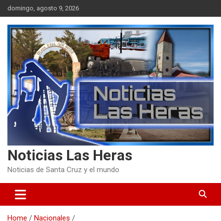
Skip
domingo, agosto 9, 2026
to
content
Noticias Las Heras
Noticias de Santa Cruz y el mundo
Home
Nacionales