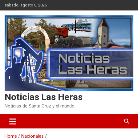
Skip
sábado, agosto 8, 2026
to
content
Noticias Las Heras
Noticias de Santa Cruz y el mundo
Home
Nacionales