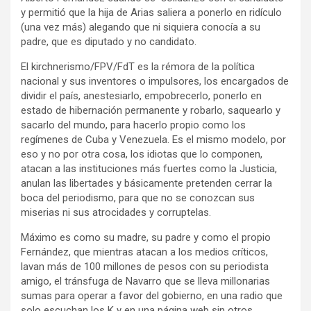
y permitió que la hija de Arias saliera a ponerlo en ridículo
(una vez más) alegando que ni siquiera conocía a su
padre, que es diputado y no candidato.
El kirchnerismo/FPV/FdT es la rémora de la política
nacional y sus inventores o impulsores, los encargados de
dividir el país, anestesiarlo, empobrecerlo, ponerlo en
estado de hibernación permanente y robarlo, saquearlo y
sacarlo del mundo, para hacerlo propio como los
regímenes de Cuba y Venezuela. Es el mismo modelo, por
eso y no por otra cosa, los idiotas que lo componen,
atacan a las instituciones más fuertes como la Justicia,
anulan las libertades y básicamente pretenden cerrar la
boca del periodismo, para que no se conozcan sus
miserias ni sus atrocidades y corruptelas.
Máximo es como su madre, su padre y como el propio
Fernández, que mientras atacan a los medios críticos,
lavan más de 100 millones de pesos con su periodista
amigo, el tránsfuga de Navarro que se lleva millonarias
sumas para operar a favor del gobierno, en una radio que
solo escuchan los K y en una página web sin otros