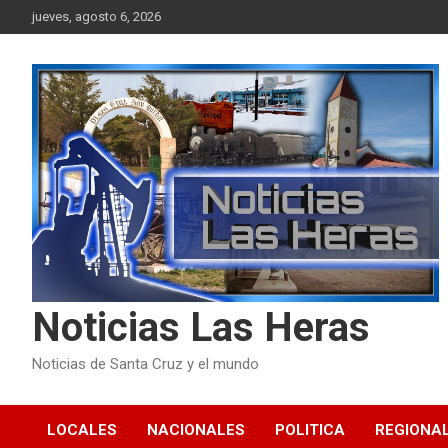
Skip
jueves, agosto 6, 2026
to
content
Noticias Las Heras
Noticias de Santa Cruz y el mundo
LOCALES
NACIONALES
POLITICA
REGIONA