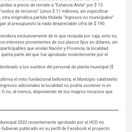
uiridas a precio de remate a “Estancia Anita” por $ 15
“Fondos de terceros” (unos $ 11 millones, sin especificar
”, otra enigmática partida titulada “Ingresos no municipales”
n al presupuesto la nada despreciable cifra de $ 190
dependiera exclusivamente de lo que recauda por caja, esto es,
los intereses provenientes de sus plazos fijos en dólares, sin
participables que envían Nación y Provincia, la localidad
 quinta parte del que fue aprobado recientemente por el
 destinado a los sueldos del personal de planta municipal ($
firma el mito fundacional bellonista, el Municipio calafateño
s ingresos adicionales la localidad no podría sostener ni en
. O no, al menos, disponiendo de los magros recursos que
o Municipal 2022 recientemente aprobado por el HCD no
no hubieran publicado en su perfil de Facebook el proyecto