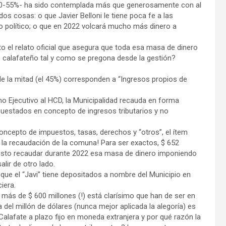
 50-55%- ha sido contemplada más que generosamente con al
s cosas: o que Javier Belloni le tiene poca fe a las
o político; o que en 2022 volcará mucho más dinero a
to el relato oficial que asegura que toda esa masa de dinero
o calafateño tal y como se pregona desde la gestión?
e la mitad (el 45%) corresponden a “Ingresos propios de
o Ejecutivo al HCD, la Municipalidad recauda en forma
upuestados en concepto de ingresos tributarios y no
concepto de impuestos, tasas, derechos y “otros”, el ítem
e la recaudación de la comuna! Para ser exactos, $ 652
revisto recaudar durante 2022 esa masa de dinero imponiendo
lir de otro lado.
s que el “Javi” tiene depositados a nombre del Municipio en
iera.
 más de $ 600 millones (!) está clarísimo que han de ser en
del millón de dólares (nunca mejor aplicada la alegoría) es
Calafate a plazo fijo en moneda extranjera y por qué razón la