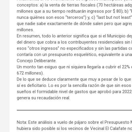
conceptos: a) la venta de tierras fiscales (70 hectáreas adq
millones que a su tiempo redituarán ingresos por $ 80); b) 
nunca quiénes son esos “terceros”) y, c) “last but not least
que nadie sabe exactamente de dónde salen pero que agrega
millones.
En resumen, todo lo anterior significa que si el Municipio 
del dinero que cobra a los contribuyentes residenciales sin 
esos “otros ingresos” no especificados y sin las partidas co
contaría con un presupuesto esquelético, equivalente a una
Concejo Deliberante.
Un monto tan exiguo que ni siquiera llegaría a cubrir el 22%
672 millones).
De lo que se deduce claramente que muy a pesar de lo que a
sí es deficitario. Lo es por la sencilla razón de que sin eso
sueños el formidable nivel de gastos que aprobó para 2022
genera su recaudación real.
Nota: Este análisis a vuelo de pájaro sobre el Presupuest
hubiera sido posible si los vecinos de Vecinal El Calafate 