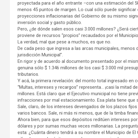
proyectada para el año entrante –con una estimación del
menos 45 puntos de margen. Lo cual sólo puede significar do
proyecciones inflacionarias del Gobierno de su mismo sign
inversión social y gasto público.
Pero, ¿de dónde salen esos casi 3.000 millones? ¿Será cier
proviene de recursos “propios” recaudados por el Municipi
La verdad, mal que pese a muchos, es que no.
De cada peso que ingresa a las arcas municipales, menos d
jurisdicción Municipal”.
En rigor y de acuerdo al documento presentado por el mism
genuina sólo $ 1.346 millones de los casi $ 3.000 mil pres
tributarios.
Y acá, la primera revelación: del monto total ingresado en 
“Multas, intereses y recargos” representa… ¡casi la mitad d
millones. Está claro que el Ejecutivo municipal no tiene p
infracciones por mal estacionamiento. Esa plata tiene que sa
Sale, claro, de los intereses devengados de los plazos fijo
varios bancos. Sale, ni más ni menos, que de la timba financ
Ahora bien, para que esos depósitos reditúen intereses por
dólares y por sumas muchas veces millonarias. La pregunta 
esta: ¿Cuánta dinero tendrá a su nombre el Municipio de El 