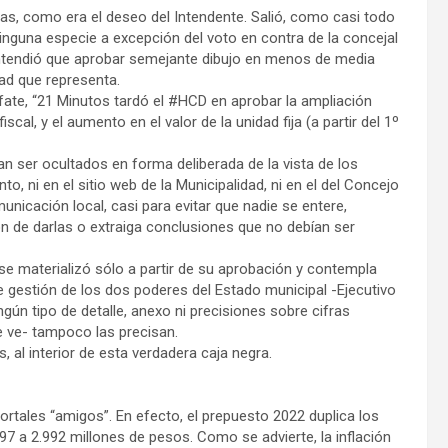
itas, como era el deseo del Intendente. Salió, como casi todo
ninguna especie a excepción del voto en contra de la concejal
entendió que aprobar semejante dibujo en menos de media
ad que representa.
fate, “21 Minutos tardó el #HCD en aprobar la ampliación
cal, y el aumento en el valor de la unidad fija (a partir del 1º
an ser ocultados en forma deliberada de la vista de los
o, ni en el sitio web de la Municipalidad, ni en el del Concejo
nicación local, casi para evitar que nadie se entere,
ción de darlas o extraiga conclusiones que no debían ser
se materializó sólo a partir de su aprobación y contempla
gestión de los dos poderes del Estado municipal -Ejecutivo
ngún tipo de detalle, anexo ni precisiones sobre cifras
e ve- tampoco las precisan.
l interior de esta verdadera caja negra.
rtales “amigos”. En efecto, el prepuesto 2022 duplica los
97 a 2.992 millones de pesos. Como se advierte, la inflación