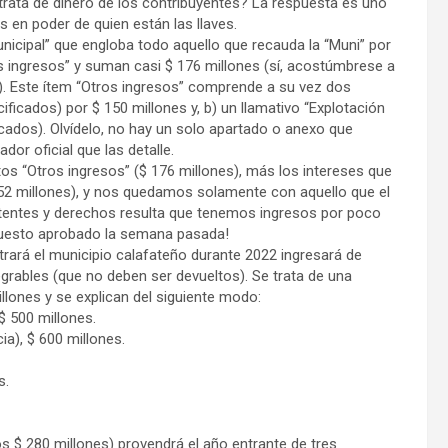
trata de dinero de los contribuyentes? La respuesta es uno
 en poder de quien están las llaves.
unicipal” que engloba todo aquello que recauda la “Muni” por
os ingresos” y suman casi $ 176 millones (sí, acostúmbrese a
o). Este ítem “Otros ingresos” comprende a su vez dos
ificados) por $ 150 millones y, b) un llamativo “Explotación
icados). Olvídelo, no hay un solo apartado o anexo que
dor oficial que las detalle.
tos “Otros ingresos” ($ 176 millones), más los intereses que
652 millones), y nos quedamos solamente con aquello que el
tentes y derechos resulta que tenemos ingresos por poco
puesto aprobado la semana pasada!
rará el municipio calafateño durante 2022 ingresará de
egrables (que no deben ser devueltos). Se trata de una
llones y se explican del siguiente modo:
$ 500 millones.
ia), $ 600 millones.
s.
 $ 280 millones) provendrá el año entrante de tres