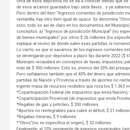
cifra de esos depósitos no se da a conocer siendo que se 
de esos arcanos guardados bajo siete llaves… y ya sabemos
Pero dentro del ítem “Ingresos corrientes de jurisdicción m
ventanilla, hay otro ítem igual de opaco. Se denomina “Otr
esto; todo es así de claro en los documentos del Municipi
conceptos: a) “Ingresos de jurisdicción Municipal” (no espec
de bienes municipales” por otros $ 26 millones (no especif
explique al vecino de dónde salen esas partidas, ni nomencla
Lo cierto, es que si sacamos de los ingresos corrientes es
se devengarán por depósitos a plazo fijo durante 2022 ($ 
Municipio recaudará en conceptos de tasas, impuestos, pa
más de $ 500 millones. Esto es, ¡menos del 20% del presu
Pero señalamos también que el 45% del dinero que administ
partidas de Nación y Provincia a través de aportes no reint
ingente masa de recursos recibidos que roza los $ 1.365 mi
*Coparticipación Federal (de impuestos que envía Nación), 
*Coparticipación Provincial (de impuestos que envía Provinc
*Regalías de gas y petróleo, $ 200 millones.
*Aportes no reintegrables para cubrir el déficit; $ 21 millone
*Regalías mineras, $ 9 millones.
*“Otros”(no se especifica el origen), $ 32 millones.
Finalmente, el 10% remanente de ingresos municipales (unos