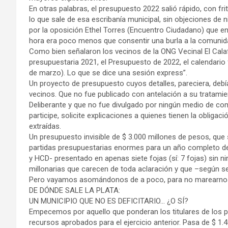
En otras palabras, el presupuesto 2022 salió rápido, con fr
lo que sale de esa escribanía municipal, sin objeciones de 
por la oposición Ethel Torres (Encuentro Ciudadano) que 
hora era poco menos que consentir una burla a la comunid
Como bien señalaron los vecinos de la ONG Vecinal El Cala
presupuestaria 2021, el Presupuesto de 2022, el calendario fis
de marzo). Lo que se dice una sesión express”.
Un proyecto de presupuesto cuyos detalles, pareciera, debí
vecinos. Que no fue publicado con antelación a su tratamient
Deliberante y que no fue divulgado por ningún medio de comu
participe, solicite explicaciones a quienes tienen la obliga
extraídas.
Un presupuesto invisible de $ 3.000 millones de pesos, que 
partidas presupuestarias enormes para un año completo de 
y HCD- presentado en apenas siete fojas (sí: 7 fojas) sin ni
millonarias que carecen de toda aclaración y que –según s
Pero vayamos asomándonos de a poco, para no marearnos, a
DE DÓNDE SALE LA PLATA:
UN MUNICIPIO QUE NO ES DEFICITARIO… ¿O SÍ?
Empecemos por aquello que ponderan los titulares de los po
recursos aprobados para el ejercicio anterior. Pasa de $ 1.4