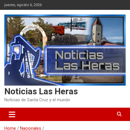
Skip
jueves, agosto 6, 2026
to
content
Noticias Las Heras
Noticias de Santa Cruz y el mundo
Home
Nacionales