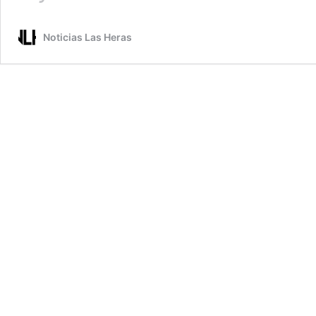
BUSQUEN
MAS
Noticias Las Heras
LA
VUELTA:
LOS
EDIFICIOS
ESCOLARES
NO
ESTAN
EN
CONDICIONES.