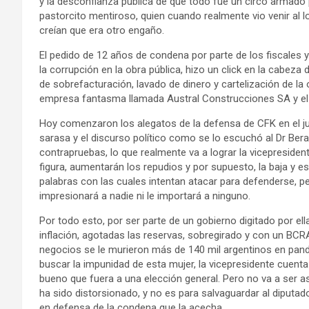
y la desconfianza pública de que todo fue un circo armado p
pastorcito mentiroso, quien cuando realmente vio venir al 
creían que era otro engaño.
El pedido de 12 años de condena por parte de los fiscales
la corrupción en la obra pública, hizo un click en la cabe
de sobrefacturación, lavado de dinero y cartelización de la 
empresa fantasma llamada Austral Construcciones SA y el t
Hoy comenzaron los alegatos de la defensa de CFK en el juic
sarasa y el discurso político como se lo escuchó al Dr Beral
contrapruebas, lo que realmente va a lograr la vicepresiden
figura, aumentarán los repudios y por supuesto, la baja y 
palabras con las cuales intentan atacar para defenderse, p
impresionará a nadie ni le importará a ninguno.
Por todo esto, por ser parte de un gobierno digitado por ella
inflación, agotadas las reservas, sobregirado y con un BCRA
negocios se le murieron más de 140 mil argentinos en pandem
buscar la impunidad de esta mujer, la vicepresidente cuenta
bueno que fuera a una elección general. Pero no va a ser as
ha sido distorsionado, y no es para salvaguardar al diputado 
en defensa de la condena que la acecha.