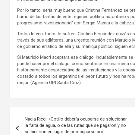
Por lo tanto, sería muy bueno que Cristina Fernández se pr
humo de las tantas de este régimen político autoritario y p
progresismo revolucionario” con Sergio Massa a la cabeza, v
Todos lo ven, todos lo sufren. Cristina Fernández quizás e
través de sus adláteres, una urgente reunión con Marucio M
de gobierno errático de ella y su maniquí político, siguen e
Si Mauricio Macri aceptara ese diálogo, indudablemente se 
puede hacer por el diálogo, como sentarse en una mesa con
históricamente despreciativa de las instituciones y la opo
costado a todos los argentinos el peor futuro y nos ha ro
mejor. (Agencia OPI Santa Cruz)
Navegación
Nadia Ricci: «Cotillo debería ocuparse de solucionar
de
la falta de agua, o de las rutas que se pagaron y no
se hicieron en lugar de preocuparse por