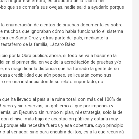
ara lograr ese efecto, es producto de la fábula del
lobo que se comería sus ovejas, nadie salió a ayudarlo porque
 y la enumeración de cientos de pruebas documentales sobre
za de muchos que ignoraban cómo había funcionario el sistema
obra en Santa Cruz y otras parte del país, mediante la
estaferro de la familia, Lázaro Báez.
io por la Obra pública; ahora, si todo se va a basar en la
di en el primer día, en vez de la acreditación de pruebas y/o
te, es magnificar la distancia que ha tomado la gente de su
escasa credibilidad que aún posee, se licuarán como sus
ero en una instancia donde su relato impostado, no
 que ha llevado al país a la ruina total, con más del 100% de
 seco y sin reservas; un gobierno al que por impericia y
ia, un Ejecutivo sin rumbo ni plan, ni estrategia, solo la de
 con el nivel más bajo de aceptación pública y estaría muy
í, porque ella necesita fueros y esa cobertura, cuyo principio
o al senador, sino para encubrir delitos, es a la que recurrirá