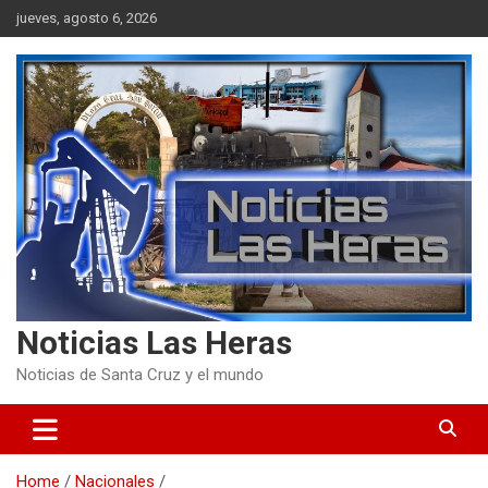
Skip
jueves, agosto 6, 2026
to
content
Noticias Las Heras
Noticias de Santa Cruz y el mundo
Home
Nacionales