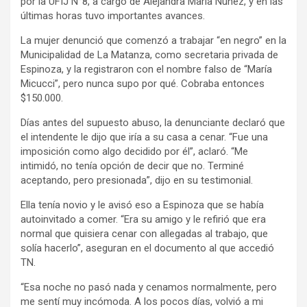
por la UFIJ N°8, a cargo de Alejandra María Núñez, y en las
últimas horas tuvo importantes avances.
La mujer denunció que comenzó a trabajar “en negro” en la
Municipalidad de La Matanza, como secretaria privada de
Espinoza, y la registraron con el nombre falso de “María
Micucci”, pero nunca supo por qué. Cobraba entonces
$150.000.
Días antes del supuesto abuso, la denunciante declaró que
el intendente le dijo que iría a su casa a cenar. “Fue una
imposición como algo decidido por él”, aclaró. “Me
intimidó, no tenía opción de decir que no. Terminé
aceptando, pero presionada”, dijo en su testimonial.
Ella tenía novio y le avisó eso a Espinoza que se había
autoinvitado a comer. “Era su amigo y le refirió que era
normal que quisiera cenar con allegadas al trabajo, que
solía hacerlo”, aseguran en el documento al que accedió
TN.
“Esa noche no pasó nada y cenamos normalmente, pero
me sentí muy incómoda. A los pocos días, volvió a mi