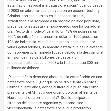
del fracaso social y económico del país, que “la
estanflación es igual a la catástrofe social”, cuando desde
el 2003 en adelante, que aparecieron en escena Néstor y
Cristina, nos han sumido en la decadencia total,
arrastrando a la sociedad a un modelo político populista,
prebendario, estatista y empobrecedor, que ha logrado el
gran “éxito del modelo”, dejando un 48% de pobreza, un
200% de inflación interanual, un dólar en 1000 pesos, un
10% de indigencia, el país sobregirado, endeudado por
varias generaciones, un aparato estatal que es un elefante
con sobrepeso, la moneda licuada debido a la descomunal
emisión de más de 2 billones de pesos y un
endeudamiento desde el 2003 a la fecha de casi 300 mil
millones de dólares.
¿Y esta señora descubre ahora que la estanflación es una
catástrofe social? ¿Por qué no se dio cuenta en estos
últimos cuatro años, donde el títere que puso ella como
presidente y el Ministro que ordenó colocar al frente de
Hacienda, chocaron la calesita?. Son los culpables
directos del desastre argentino y/o como dice la
vicecondenada, la catástrofe social que produjeron.