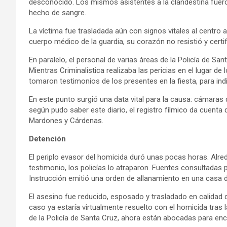
desconocido. Los mismos asistentes a la clandestina fueron
hecho de sangre.
La víctima fue trasladada aún con signos vitales al centro a
cuerpo médico de la guardia, su corazón no resistió y cert
En paralelo, el personal de varias áreas de la Policía de 
Mientras Criminalistica realizaba las pericias en el lugar d
tomaron testimonios de los presentes en la fiesta, para indivi
En este punto surgió una data vital para la causa: cámaras
según pudo saber este diario, el registro fílmico da cuent
Mardones y Cárdenas.
Detención
El periplo evasor del homicida duró unas pocas horas. Alrede
testimonio, los policías lo atraparon. Fuentes consultadas 
Instrucción emitió una orden de allanamiento en una casa d
El asesino fue reducido, esposado y trasladado en calidad 
caso ya estaría virtualmente resuelto con el homicida tras l
de la Policía de Santa Cruz, ahora están abocadas para en