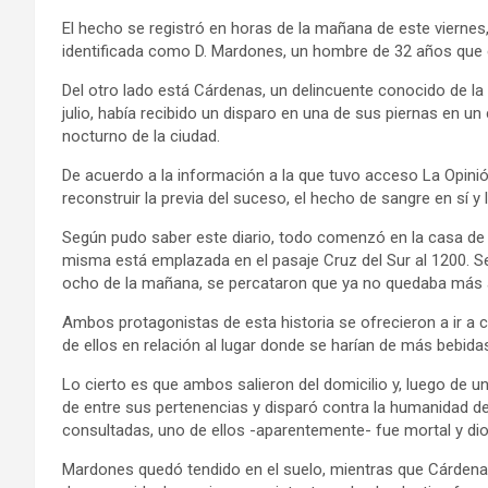
El hecho se registró en horas de la mañana de este viernes, 
identificada como D. Mardones, un hombre de 32 años que e
Del otro lado está Cárdenas, un delincuente conocido de la
julio, había recibido un disparo en una de sus piernas en u
nocturno de la ciudad.
De acuerdo a la información a la que tuvo acceso La Opinió
reconstruir la previa del suceso, el hecho de sangre en sí y 
Según pudo saber este diario, todo comenzó en la casa d
misma está emplazada en el pasaje Cruz del Sur al 1200. Se 
ocho de la mañana, se percataron que ya no quedaba más 
Ambos protagonistas de esta historia se ofrecieron a ir a
de ellos en relación al lugar donde se harían de más bebidas
Lo cierto es que ambos salieron del domicilio y, luego de 
de entre sus pertenencias y disparó contra la humanidad de
consultadas, uno de ellos -aparentemente- fue mortal y di
Mardones quedó tendido en el suelo, mientras que Cárden