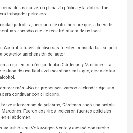
cerca de las nueve, en plena vía pública y la víctima fue
ra trabajador petrolero.
 ciudad petrolera, hermano de otro hombre que, a fines de
n confuso episodio que se registró afuera de un local
n Austral, a través de diversas fuentes consultadas, se pudo
la posterior aprehensión del autor.
e un amigo en común que tenían Cárdenas y Mardones. La
trataba de una fiesta «clandestina» en la que, cerca de las
alcohol.
 comprar más. «No se preocupen, vamos al clande» dijo uno
 para continuar con el jolgorio.
un breve intercambio de palabras, Cárdenas sacó una pistola
 Mardones. Fueron dos tiros, indicaron fuentes policiales
o en el abdomen.
as se subió a su Volkswagen Vento y escapó con rumbo