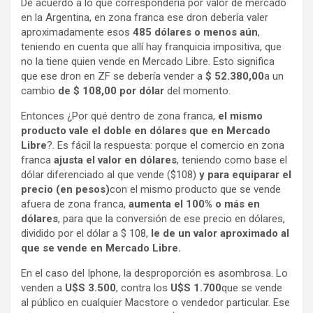
De acuerdo a lo que correspondería por valor de mercado
en la Argentina, en zona franca ese dron debería valer
aproximadamente esos
485 dólares o menos aún
,
teniendo en cuenta que allí hay franquicia impositiva, que
no la tiene quien vende en Mercado Libre. Esto significa
que ese dron en ZF se debería vender a
$ 52.380,00
a un
cambio
de $ 108,00 por dólar
del momento.
Entonces ¿Por qué dentro de zona franca,
el mismo
producto vale el doble en dólares que en Mercado
Libre
?. Es fácil la respuesta: porque el comercio en zona
franca
ajusta el valor en dólares
, teniendo como base el
dólar diferenciado al que vende ($108)
y para equiparar el
precio (en pesos)
con el mismo producto que se vende
afuera de zona franca,
aumenta el 100% o más en
dólares
, para que la conversión de ese precio en dólares,
dividido por el dólar a $ 108,
le de un valor aproximado al
que se vende en Mercado Libre.
En el caso del Iphone, la desproporción es asombrosa. Lo
venden a
U$S 3.500
, contra los
U$S 1.700
que se vende
al público en cualquier Macstore o vendedor particular. Ese