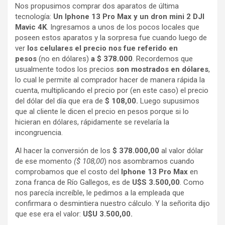
Nos propusimos comprar dos aparatos de última
tecnología:
Un Iphone 13 Pro Max y un dron mini 2 DJI
Mavic 4K
. Ingresamos a unos de los pocos locales que
poseen estos aparatos y la sorpresa fue cuando luego de
ver
los celulares el precio nos fue referido en
pesos
(no en dólares)
a $ 378.000
. Recordemos que
usualmente todos los precios
son mostrados en dólares
,
lo cual le permite al comprador hacer de manera rápida la
cuenta, multiplicando el precio por (en este caso) el precio
del dólar del día que era de
$ 108,00.
Luego supusimos
que al cliente le dicen el precio en pesos porque si lo
hicieran en dólares, rápidamente se revelaría la
incongruencia.
Al hacer la conversión de los
$ 378.000,00
al valor dólar
de ese momento
($ 108,00
) nos asombramos cuando
comprobamos que el costo del
Iphone 13 Pro Max
en
zona franca de Río Gallegos, es de
U$S 3.500,00
. Como
nos parecía increíble, le pedimos a la empleada que
confirmara o desmintiera nuestro cálculo. Y la señorita dijo
que ese era el valor:
U$U 3.500,00.