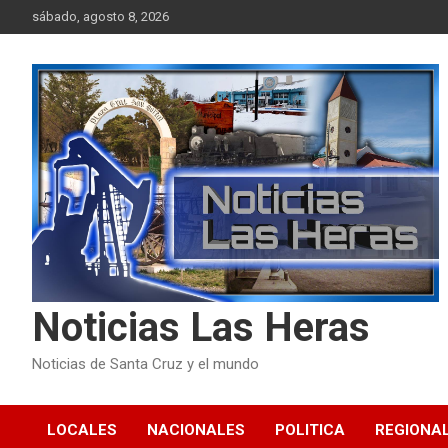
Skip
sábado, agosto 8, 2026
to
content
Noticias Las Heras
Noticias de Santa Cruz y el mundo
LOCALES
NACIONALES
POLITICA
REGIONA