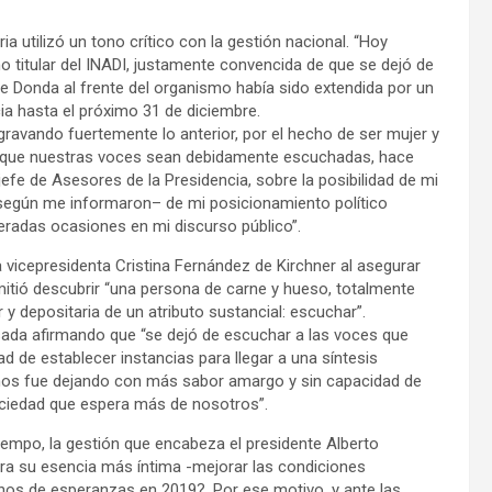
a utilizó un tono crítico con la gestión nacional. “Hoy
o titular del INADI, justamente convencida de que se dejó de
e Donda al frente del organismo había sido extendida por un
cia hasta el próximo 31 de diciembre.
gravando fuertemente lo anterior, por el hecho de ser mujer y
ra que nuestras voces sean debidamente escuchadas, hace
fe de Asesores de la Presidencia, sobre la posibilidad de mi
según me informaron– de mi posicionamiento político
iteradas ocasiones en mi discurso público”.
 la vicepresidenta Cristina Fernández de Kirchner al asegurar
rmitió descubrir “una persona de carne y hueso, totalmente
r y depositaria de un atributo sustancial: escuchar”.
sada afirmando que “se dejó de escuchar a las voces que
 de establecer instancias para llegar a una síntesis
nos fue dejando con más sabor amargo y sin capacidad de
ciedad que espera más de nosotros”.
tiempo, la gestión que encabeza el presidente Alberto
 era su esencia más íntima -mejorar las condiciones
enos de esperanzas en 2019?. Por ese motivo, y ante las