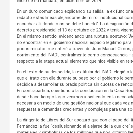
inicio de su mandato, en diciembre de 2019.
En un duro comunicado explicando su salida, la ex funcionari
redacto estas líneas alejándome de mi rol institucional com
escuchar allí donde más se debe hacerlo”. La designación d
decreto presidencial el 13 de octubre de 2022 y tenía vigen
En el mismo sentido, evidenciando una ruptura, sostuvo: “A
no encontrar en el gobierno nacional espacio legítimo pa
pocos minutos me enteré a través de Juan Manuel Olmos, je
corrimiento del INADI, centralmente como consecuencia –
respecto a la etapa actual, elemento que hice visible en re
En el texto de su despedida, la ex titular del INADI elogió a
que el trato con ella durante su paso por el gobierno le pe
decidida a desarrollar su praxis política sin cuotas de renco
En contrapartida, cuestionó a la conducción en la Casa Ro
desde hace tiempo largo venimos insistiendo en la necesidad
necesaria en medio de una gestión nacional que cada vez 
respuesta a demandas crecientes y complejas para una so
La dirigente de Libres del Sur aseguró que con el paso del 
Fernández la fue “desilusionando al alejarse de la que creí
materiales y simbólicas de los millones que nos votaron ll