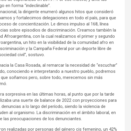
go en forma “indeclinable”.
acional, la dirigente enumeró algunos hitos que consideró
mamos y fortalecimos delegaciones en todo el país, para que
roceso de concientización. Le dimos impulso al 168, línea
uncias sobre episodios de discriminación. Creamos también la
 Afroargentina, con la cual realizamos el primer y segundo
rgentina, un hito en la visibilidad de la comunidad afro en
scriminación y la Campaña Federal por un deporte libre de
ociedad civil”, sostuvo.
da hacia la Casa Rosada, al remarcar la necesidad de “escuchar”
ndo, conociendo e interpretando a nuestro pueblo, podremos
on la que soñamos pero, sobre todo, merecemos sin más
rmó.
 sorpresiva en las últimas horas, al punto que por la tarde
alizaba una suerte de balance de 2022 con proyecciones para
 denuncias a lo largo del período, siendo la violencia de
uden al organismo. La discriminación en el ámbito laboral, en
tre las preocupaciones de los denunciantes.
eron realizadas por personas del género cis femenino, un 42%