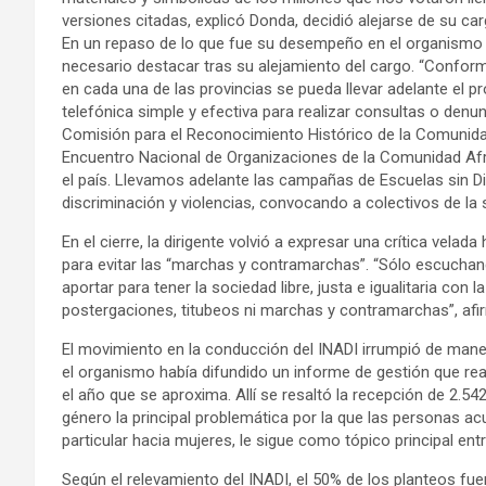
versiones citadas, explicó Donda, decidió alejarse de su car
En un repaso de lo que fue su desempeño en el organismo n
necesario destacar tras su alejamiento del cargo. “Confor
en cada una de las provincias se pueda llevar adelante el p
telefónica simple y efectiva para realizar consultas o den
Comisión para el Reconocimiento Histórico de la Comunidad
Encuentro Nacional de Organizaciones de la Comunidad Afroa
el país. Llevamos adelante las campañas de Escuelas sin Di
discriminación y violencias, convocando a colectivos de la s
En el cierre, la dirigente volvió a expresar una crítica vela
para evitar las “marchas y contramarchas”. “Sólo escucha
aportar para tener la sociedad libre, justa e igualitaria c
postergaciones, titubeos ni marchas y contramarchas”, afi
El movimiento en la conducción del INADI irrumpió de manera
el organismo había difundido un informe de gestión que re
el año que se aproxima. Allí se resaltó la recepción de 2.542
género la principal problemática por la que las personas ac
particular hacia mujeres, le sigue como tópico principal en
Según el relevamiento del INADI, el 50% de los planteos fu