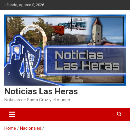
Skip
sábado, agosto 8, 2026
to
content
Noticias Las Heras
Noticias de Santa Cruz y el mundo
Home
Nacionales