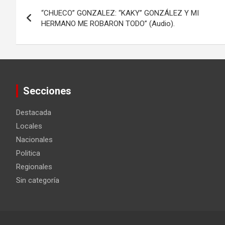
Navegación
“CHUECO” GONZALEZ: “KAKY” GONZÁLEZ Y MI
de
HERMANO ME ROBARON TODO” (Audio).
entradas
Secciones
Destacada
Locales
Nacionales
Politica
Regionales
Sin categoría