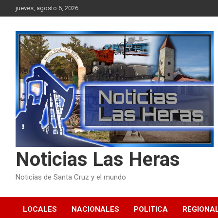
Skip
jueves, agosto 6, 2026
to
content
Noticias Las Heras
Noticias de Santa Cruz y el mundo
LOCALES
NACIONALES
POLITICA
REGIONA