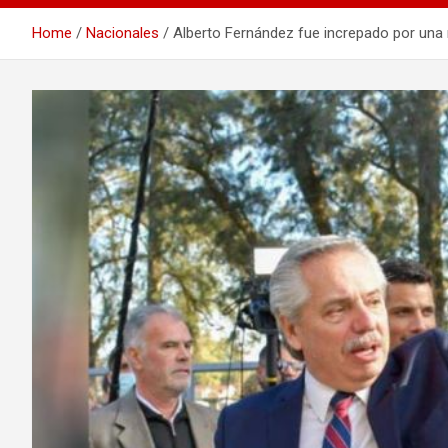
Home
Nacionales
Alberto Fernández fue increpado por una m