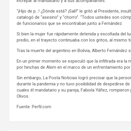
increpar al mandatario y a sus acompañantes.
“¡Hijo de p…! ¿Dónde está? ¡Salí!” le gritó al Presidente, 
catalogó de “asesino” y “chorro”. “Todos ustedes son cómpl
de funcionarios que se encontraban junto a Fernández.
Si bien la mujer fue rápidamente detenida y escoltada del lug
predio, en el trayecto continuaba con los gritos, al mismo
Tras la muerte del argentino en Bolivia, Alberto Fernández
En un primer momento se especuló que la infiltrada era la 
por hinchas de Alem en el marco de un enfrentamiento por u
Sin embargo, La Posta Noticias logró precisar que la person
durante la pandemia y no tuvo posibilidad de despedirse de 
cuales él mandatario y su pareja, Fabiola Yáñez, rompieron 
Olivos.
Fuente: Perfil.com