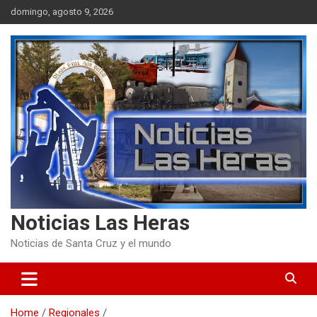
Skip
domingo, agosto 9, 2026
to
content
Noticias Las Heras
Noticias de Santa Cruz y el mundo
Home
Regionales