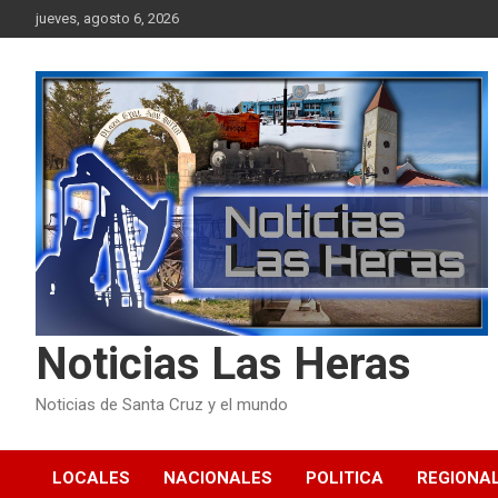
Skip
jueves, agosto 6, 2026
to
content
Noticias Las Heras
Noticias de Santa Cruz y el mundo
LOCALES
NACIONALES
POLITICA
REGIONA