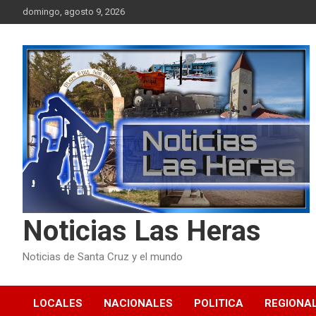
Skip
domingo, agosto 9, 2026
to
content
Noticias Las Heras
Noticias de Santa Cruz y el mundo
LOCALES
NACIONALES
POLITICA
REGIONA