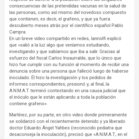
consecuencias de las pretendidas vacunas en la salud de
las personas, como así mismo del novedoso compuesto
que contienen, es decir, el grafeno, y que ya fuera
descubierto meses atrás por el científico español Pablo
Campra.
En un breve video compartido en redes, Iannolfi explicó
que «salió a la luz algo que veníamos estudiando,
investigando y que sabíamos que iba a salir. Gracias al
esfuerzo del fiscal Carlos Insaurralde, que lo único que
hizo fue cumplir con su función al momento de recibir una
denuncia sobre una persona que falleció luego de haberse
inoculado. Él hizo la investigación y los pedidos de
informes correspondientes, presionó y, al final, la
A.N.M.A.T. terminó contestando en una causa judicial que
el inóculo que le están aplicando a toda la población
contiene grafeno».
Martínez, por su parte, en otro video donde primeramente
se solidarizó con el recientemente detenido y ya liberado
doctor Eduardo Ángel Yahbes (reconocido pediatra que
desaconseja la inoculación), precisó que «A.N.M.A.T., en el