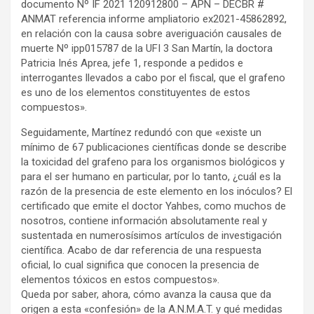
documento Nº IF 2021 120912800 – APN – DECBR #
ANMAT referencia informe ampliatorio ex2021-45862892,
en relación con la causa sobre averiguación causales de
muerte Nº ipp015787 de la UFI 3 San Martín, la doctora
Patricia Inés Aprea, jefe 1, responde a pedidos e
interrogantes llevados a cabo por el fiscal, que el grafeno
es uno de los elementos constituyentes de estos
compuestos».
Seguidamente, Martínez redundó con que «existe un
mínimo de 67 publicaciones científicas donde se describe
la toxicidad del grafeno para los organismos biológicos y
para el ser humano en particular, por lo tanto, ¿cuál es la
razón de la presencia de este elemento en los inóculos? El
certificado que emite el doctor Yahbes, como muchos de
nosotros, contiene información absolutamente real y
sustentada en numerosísimos artículos de investigación
científica. Acabo de dar referencia de una respuesta
oficial, lo cual significa que conocen la presencia de
elementos tóxicos en estos compuestos».
Queda por saber, ahora, cómo avanza la causa que da
origen a esta «confesión» de la A.N.M.A.T. y qué medidas