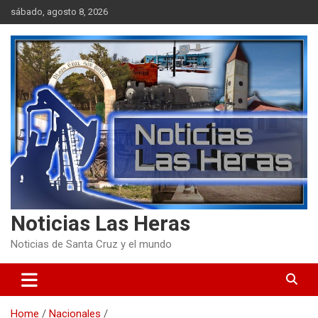
Skip
sábado, agosto 8, 2026
to
content
Noticias Las Heras
Noticias de Santa Cruz y el mundo
Home
Nacionales