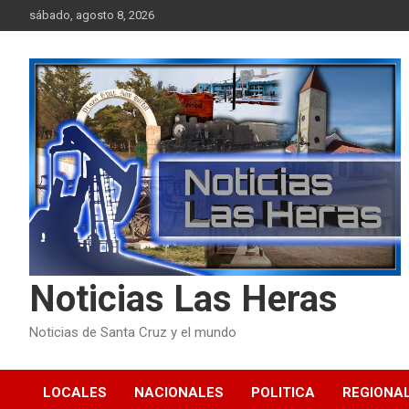
Skip
sábado, agosto 8, 2026
to
content
Noticias Las Heras
Noticias de Santa Cruz y el mundo
LOCALES
NACIONALES
POLITICA
REGIONA