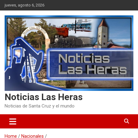
Skip
jueves, agosto 6, 2026
to
content
Noticias Las Heras
Noticias de Santa Cruz y el mundo
Home
Nacionales