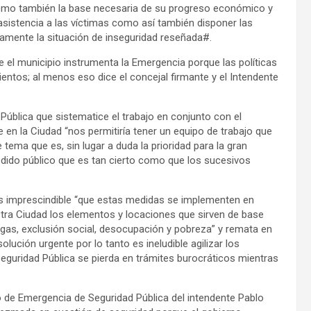
 como también la base necesaria de su progreso económico y
e asistencia a las víctimas como así también disponer las
amente la situación de inseguridad reseñada#.
e el municipio instrumenta la Emergencia porque las políticas
ientos; al menos eso dice el concejal firmante y el Intendente
ública que sistematice el trabajo en conjunto con el
 en la Ciudad “nos permitiría tener un equipo de trabajo que
ema que es, sin lugar a duda la prioridad para la gran
edido público que es tan cierto como que los sucesivos
s imprescindible “que estas medidas se implementen en
estra Ciudad los elementos y locaciones que sirven de base
rogas, exclusión social, desocupación y pobreza” y remata en
ución urgente por lo tanto es ineludible agilizar los
eguridad Pública se pierda en trámites burocráticos mientras
o de Emergencia de Seguridad Pública del intendente Pablo