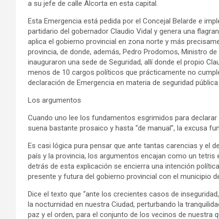
a su jefe de calle Alcorta en esta capital.
Esta Emergencia está pedida por el Concejal Belarde e impl
partidario del gobernador Claudio Vidal y genera una flagra
aplica el gobierno provincial en zona norte y más precisame
provincia, de donde, además, Pedro Prodomos, Ministro de 
inauguraron una sede de Seguridad, allí donde el propio Cla
menos de 10 cargos políticos que prácticamente no cumple
declaración de Emergencia en materia de seguridad pública e
Los argumentos
Cuando uno lee los fundamentos esgrimidos para declarar l
suena bastante prosaico y hasta “de manual”, la excusa fu
Es casi lógica pura pensar que ante tantas carencias y el d
país y la provincia, los argumentos encajan como un tetris e
detrás de esta explicación se encierra una intención polític
presente y futura del gobierno provincial con el municipio de
Dice el texto que “ante los crecientes casos de insegurida
la nocturnidad en nuestra Ciudad, perturbando la tranquilid
paz y el orden, para el conjunto de los vecinos de nuestra qu