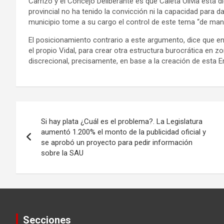
Carrizo y el Concejo Deliberante es que Caleta Olivia está
provincial no ha tenido la convicción ni la capacidad para d
municipio tome a su cargo el control de este tema “de man
El posicionamiento contrario a este argumento, dice que en
el propio Vidal, para crear otra estructura burocrática en 
discrecional, precisamente, en base a la creación de esta 
Navegación
Si hay plata ¿Cuál es el problema?. La Legislatura
de
aumentó 1.200% el monto de la publicidad oficial y
se aprobó un proyecto para pedir información
entradas
sobre la SAU
Secciones