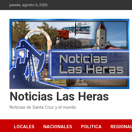
Skip
jueves, agosto 6, 2026
to
content
Noticias Las Heras
Noticias de Santa Cruz y el mundo
LOCALES
NACIONALES
POLITICA
REGIONA