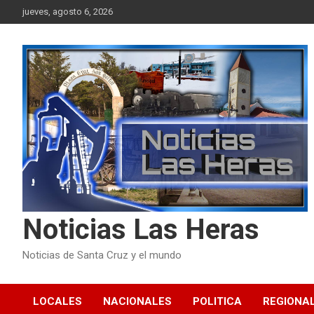
Skip
jueves, agosto 6, 2026
to
content
Noticias Las Heras
Noticias de Santa Cruz y el mundo
LOCALES
NACIONALES
POLITICA
REGIONA