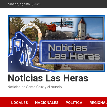
Skip
sábado, agosto 8, 2026
to
content
Noticias Las Heras
Noticias de Santa Cruz y el mundo
LOCALES
NACIONALES
POLITICA
REGIONA