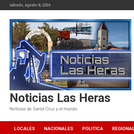
Skip
sábado, agosto 8, 2026
to
content
Noticias Las Heras
Noticias de Santa Cruz y el mundo
LOCALES
NACIONALES
POLITICA
REGIONA