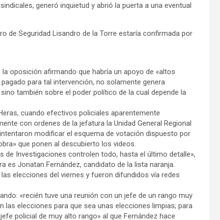
 sindicales, generó inquietud y abrió la puerta a una eventual
stro de Seguridad Lisandro de la Torre estaría confirmada por
 la oposición afirmando que habría un apoyo de «altos
a pagado para tal intervención, no solamente genera
 sino también sobre el poder político de la cual depende la
 Heras, cuando efectivos policiales aparentemente
ente con ordenes de la jefatura la Unidad General Regional
intentaron modificar el esquema de votación dispuesto por
iobra» que ponen al descubierto los videos.
 de Investigaciones controlen todo, hasta el último detalle»,
a es Jonatan Fernández, candidato de la lista naranja.
as elecciones del viernes y fueron difundidos vía redes
ando: «recién tuve una reunión con un jefe de un rango muy
d en las elecciones para que sea unas elecciones limpias; para
«jefe policial de muy alto rango» al que Fernández hace