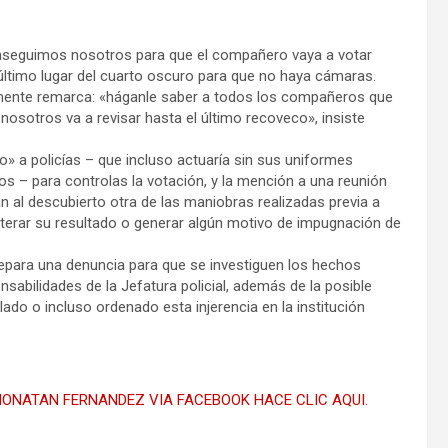
onseguimos nosotros para que el compañero vaya a votar
l último lugar del cuarto oscuro para que no haya cámaras.
nalmente remarca: «háganle saber a todos los compañeros que
osotros va a revisar hasta el último recoveco», insiste
» a policías – que incluso actuaría sin sus uniformes
os – para controlas la votación, y la mención a una reunión
ían al descubierto otra de las maniobras realizadas previa a
alterar su resultado o generar algún motivo de impugnación de
epara una denuncia para que se investiguen los hechos
sabilidades de la Jefatura policial, además de la posible
lado o incluso ordenado esta injerencia en la institución
JHONATAN FERNANDEZ VIA FACEBOOK HACE CLIC AQUI.