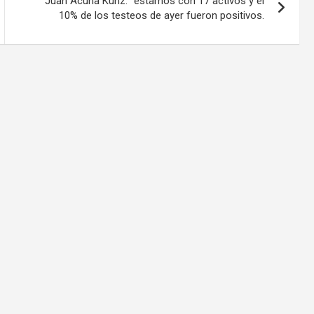
Juan Acuña Kunz: “estamos con 17 activos y el
10% de los testeos de ayer fueron positivos.