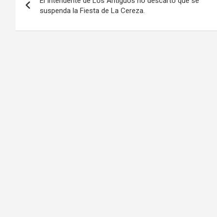
El Intendente de Los Antiguos no descartó que se
de
suspenda la Fiesta de La Cereza.
entradas