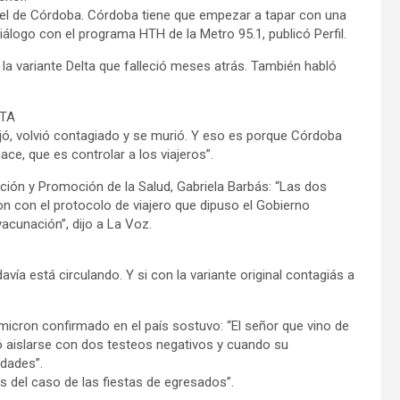
ue el de Córdoba. Córdoba tiene que empezar a tapar con una
logo con el programa HTH de la Metro 95.1, publicó Perfil.
la variante Delta que falleció meses atrás. También habló
STA
iajó, volvió contagiado y se murió. Y eso es porque Córdoba
ce, que es controlar a los viajeros”.
ción y Promoción de la Salud, Gabriela Barbás: “Las dos
 con el protocolo de viajero que dipuso el Gobierno
acunación”, dijo a La Voz.
avía está circulando. Y si con la variante original contagiás a
micron confirmado en el país sostuvo: “El señor que vino de
ó aislarse con dos testeos negativos y cuando su
idades”.
 del caso de las fiestas de egresados”.