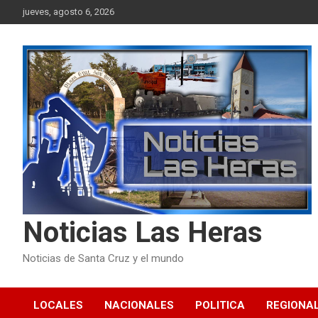
Skip
jueves, agosto 6, 2026
to
content
Noticias Las Heras
Noticias de Santa Cruz y el mundo
LOCALES
NACIONALES
POLITICA
REGIONA