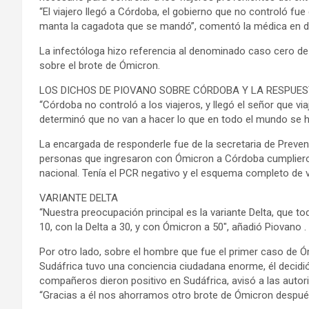
“El viajero llegó a Córdoba, el gobierno que no controló f
manta la cagadota que se mandó”, comentó la médica en diá
La infectóloga hizo referencia al denominado caso cero de 
sobre el brote de Ómicron.
LOS DICHOS DE PIOVANO SOBRE CÓRDOBA Y LA RESPUE
“Córdoba no controló a los viajeros, y llegó el señor que v
determinó que no van a hacer lo que en todo el mundo se ha
La encargada de responderle fue de la secretaria de Preven
personas que ingresaron con Ómicron a Córdoba cumplieron
nacional. Tenía el PCR negativo y el esquema completo de v
VARIANTE DELTA
“Nuestra preocupación principal es la variante Delta, que tod
10, con la Delta a 30, y con Ómicron a 50″, añadió Piovano .
Por otro lado, sobre el hombre que fue el primer caso de Ó
Sudáfrica tuvo una conciencia ciudadana enorme, él decidi
compañeros dieron positivo en Sudáfrica, avisó a las autor
“Gracias a él nos ahorramos otro brote de Ómicron después