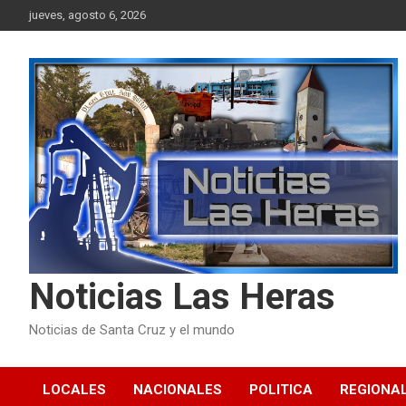
Skip
jueves, agosto 6, 2026
to
content
Noticias Las Heras
Noticias de Santa Cruz y el mundo
LOCALES
NACIONALES
POLITICA
REGIONA