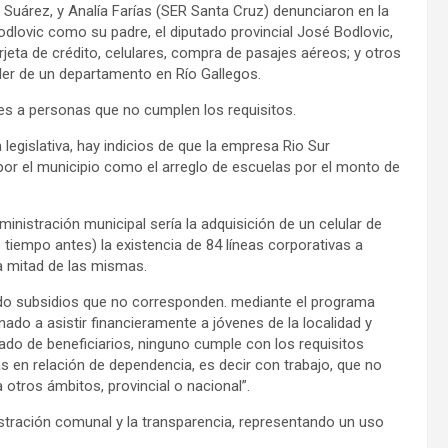
Suárez, y Analía Farías (SER Santa Cruz) denunciaron en la
Bodlovic como su padre, el diputado provincial José Bodlovic,
ta de crédito, celulares, compra de pasajes aéreos; y otros
ler de un departamento en Río Gallegos.
es a personas que no cumplen los requisitos.
egislativa, hay indicios de que la empresa Rio Sur
por el municipio como el arreglo de escuelas por el monto de
inistración municipal sería la adquisición de un celular de
iempo antes) la existencia de 84 líneas corporativas a
la mitad de las mismas.
ado subsidios que no corresponden. mediante el programa
do a asistir financieramente a jóvenes de la localidad y
do de beneficiarios, ninguno cumple con los requisitos
as en relación de dependencia, es decir con trabajo, que no
 otros ámbitos, provincial o nacional”.
istración comunal y la transparencia, representando un uso