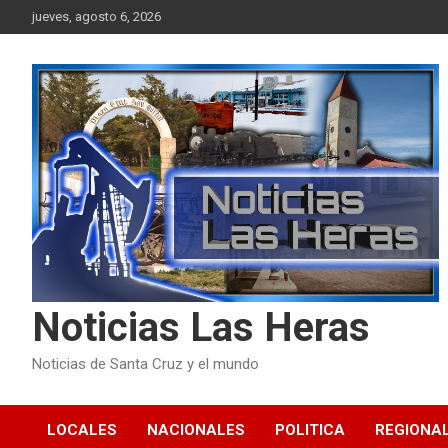
Skip
jueves, agosto 6, 2026
to
content
Noticias Las Heras
Noticias de Santa Cruz y el mundo
LOCALES
NACIONALES
POLITICA
REGIONA