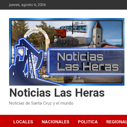
Skip
jueves, agosto 6, 2026
to
content
Noticias Las Heras
Noticias de Santa Cruz y el mundo
LOCALES
NACIONALES
POLITICA
REGIONA