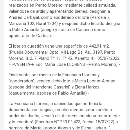
realizados en Perito Moreno, mediante calidad simulada,
valiéndose de ardid y aparentando bienes, designan a
Andrés Carbajal, como apoderado del lote (Parcela 7,
Manzana 102, Rural 1204) y después dicho letrado designa
a Pablo Amarilla (amigo y socio de Casarini) como
apoderado de Carbajal.-
El lote en cuestión tiene una superficie de 442,91 m2,
(Prueba Documental: Dpto. VII Lago Bs. As., 3197, Perito
Moreno, II, 2, 7, Plano T° 13, F° 42, Asiento 4:– 05/07/2022
– P/VENTA-P Esc. María José LLORENS –Perito Moreno).-
Finalmente, por medio de la Escribana Llorens y
“apoderados”, venden dicho lote a Marta Leonor Alonso
(esposa del Intendente Casarini) y Elena Harkes
(casualmente, esposa de Pablo Amarilla).-
La Escribana Llorens, a sabiendas que no tenía la
documentación original, mucho menos autorización o
poder del dueño, vendió el lote mencionado anteriormente
y lo escrituró (Escritura N° 233 F° 423, fecha: 15/07/22) a
nombre de Marta Leonor Alonso y de Elena Harkes.-“.