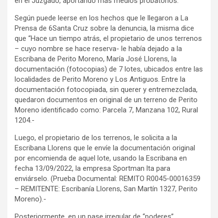
en el Juzgado, aportando más medios probatorios.
Según puede leerse en los hechos que le llegaron a La
Prensa de 6Santa Cruz sobre la denuncia, la misma dice
que “Hace un tiempo atrás, el propietario de unos terrenos
– cuyo nombre se hace reserva- le había dejado a la
Escribana de Perito Moreno, María José Llorens, la
documentación (fotocopias) de 7 lotes, ubicados entre las
localidades de Perito Moreno y Los Antiguos. Entre la
documentación fotocopiada, sin querer y entremezclada,
quedaron documentos en original de un terreno de Perito
Moreno identificado como: Parcela 7, Manzana 102, Rural
1204.-
Luego, el propietario de los terrenos, le solicita a la
Escribana Llorens que le envíe la documentación original
por encomienda de aquel lote, usando la Escribana en
fecha 13/09/2022, la empresa Sportman lta para
enviárselo. (Prueba Documental: REMITO R0045-00016359
– REMITENTE: Escribanía Llorens, San Martín 1327, Perito
Moreno).-
Posteriormente, en un pase irregular de “poderes”