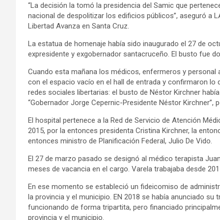
“La decisión la tomó la presidencia del Samic que pertenece
nacional de despolitizar los edificios públicos”, aseguró a
Libertad Avanza en Santa Cruz.
La estatua de homenaje había sido inaugurado el 27 de oct
expresidente y exgobernador santacruceño. El busto fue don
Cuando esta mañana los médicos, enfermeros y personal adm
con el espacio vacío en el hall de entrada y confirmaron lo
redes sociales libertarias: el busto de Néstor Kirchner había 
“Gobernador Jorge Cepernic-Presidente Néstor Kirchner”, pe
El hospital pertenece a la Red de Servicio de Atención Méd
2015, por la entonces presidenta Cristina Kirchner, la entonce
entonces ministro de Planificación Federal, Julio De Vido.
El 27 de marzo pasado se designó al médico terapista Juan
meses de vacancia en el cargo. Varela trabajaba desde 2015
En ese momento se estableció un fideicomiso de administrac
la provincia y el municipio. EN 2018 se había anunciado su t
funcionando de forma tripartita, pero financiado principal
provincia y el municipio.