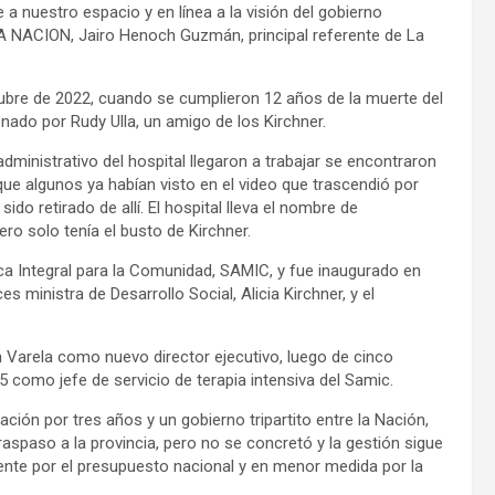
 a nuestro espacio y en línea a la visión del gobierno
 LA NACION, Jairo Henoch Guzmán, principal referente de La
ubre de 2022, cuando se cumplieron 12 años de la muerte del
ado por Rudy Ulla, un amigo de los Kirchner.
inistrativo del hospital llegaron a trabajar se encontraron
 que algunos ya habían visto en el video que trascendió por
sido retirado de allí. El hospital lleva el nombre de
ro solo tenía el busto de Kirchner.
ica Integral para la Comunidad, SAMIC, y fue inaugurado en
s ministra de Desarrollo Social, Alicia Kirchner, y el
 Varela como nuevo director ejecutivo, luego de cinco
 como jefe de servicio de terapia intensiva del Samic.
ión por tres años y un gobierno tripartito entre la Nación,
raspaso a la provincia, pero no se concretó y la gestión sigue
mente por el presupuesto nacional y en menor medida por la