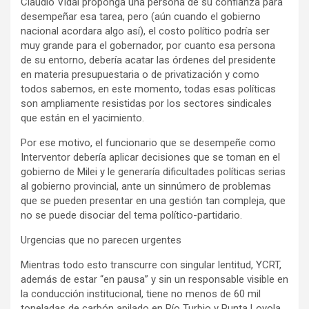
Claudio Vidal proponga una persona de su confianza para
desempeñar esa tarea, pero (aún cuando el gobierno
nacional acordara algo así), el costo político podría ser
muy grande para el gobernador, por cuanto esa persona
de su entorno, debería acatar las órdenes del presidente
en materia presupuestaria o de privatización y como
todos sabemos, en este momento, todas esas políticas
son ampliamente resistidas por los sectores sindicales
que están en el yacimiento.
Por ese motivo, el funcionario que se desempeñe como
Interventor debería aplicar decisiones que se toman en el
gobierno de Milei y le generaría dificultades políticas serias
al gobierno provincial, ante un sinnúmero de problemas
que se pueden presentar en una gestión tan compleja, que
no se puede disociar del tema político-partidario.
Urgencias que no parecen urgentes
Mientras todo esto transcurre con singular lentitud, YCRT,
además de estar “en pausa” y sin un responsable visible en
la conducción institucional, tiene no menos de 60 mil
toneladas de carbón apilado en Río Turbio y Punta Loyola.