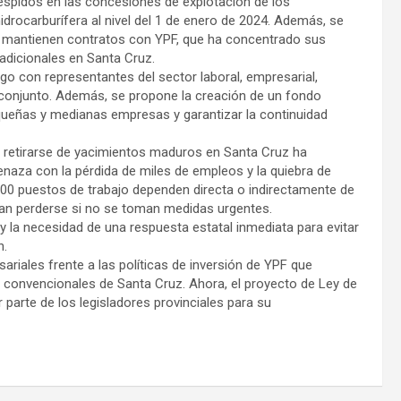
despidos en las concesiones de explotación de los
drocarburífera al nivel del 1 de enero de 2024. Además, se
e mantienen contratos con YPF, que ha concentrado sus
adicionales en Santa Cruz.
go con representantes del sector laboral, empresarial,
en conjunto. Además, se propone la creación de un fondo
pequeñas y medianas empresas y garantizar la continuidad
e retirarse de yacimientos maduros en Santa Cruz ha
naza con la pérdida de miles de empleos y la quiebra de
00 puestos de trabajo dependen directa o indirectamente de
ían perderse si no se toman medidas urgentes.
 y la necesidad de una respuesta estatal inmediata para evitar
n.
sariales frente a las políticas de inversión de YPF que
 convencionales de Santa Cruz. Ahora, el proyecto de Ley de
parte de los legisladores provinciales para su