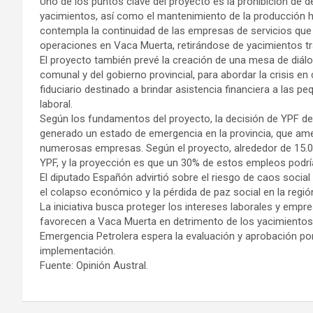
Uno de los puntos clave del proyecto es la prohibición de 
yacimientos, así como el mantenimiento de la producción hi
contempla la continuidad de las empresas de servicios qu
operaciones en Vaca Muerta, retirándose de yacimientos tr
El proyecto también prevé la creación de una mesa de diálo
comunal y del gobierno provincial, para abordar la crisis 
fiduciario destinado a brindar asistencia financiera a las 
laboral.
Según los fundamentos del proyecto, la decisión de YPF d
generado un estado de emergencia en la provincia, que ame
numerosas empresas. Según el proyecto, alrededor de 15.0
YPF, y la proyección es que un 30% de estos empleos podr
El diputado Españón advirtió sobre el riesgo de caos social
el colapso económico y la pérdida de paz social en la regió
La iniciativa busca proteger los intereses laborales y empre
favorecen a Vaca Muerta en detrimento de los yacimientos
Emergencia Petrolera espera la evaluación y aprobación por 
implementación.
Fuente: Opinión Austral.