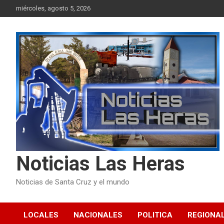
Skip
miércoles, agosto 5, 2026
to
content
Noticias Las Heras
Noticias de Santa Cruz y el mundo
LOCALES
NACIONALES
POLITICA
REGIONA