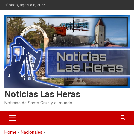
Skip
sábado, agosto 8, 2026
to
content
Noticias Las Heras
Noticias de Santa Cruz y el mundo
Home
Nacionales