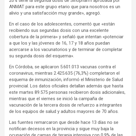
20% tiene la segunda dosis de Sinopharm aprobada por
ANMAT para este grupo etario que para nosotros es un
alivio y una satisfacción muy grande», agregó.
En el caso de los adolescentes, comentó que «están
recibiendo sus segundas dosis con una excelente
cobertura de la primera» y señaló que intentan «potenciar
a que los y las jóvenes de 16, 17 y 18 años puedan
acercarse a los vacunatorios y de terminar de completar
su segunda dosis del esquema».
En Córdoba, se aplicaron 5.601.013 vacunas contra el
coronavirus, mientras 2.425.635 (76,3%) completaron el
esquema de inmunización, informó el Ministerio de Salud
provincial. Los datos oficiales detallan además que hasta
este martes 89.575 personas recibieron dosis adicionales,
mientras que el viernes se inició la campaña de
vacunación de la tercera dosis de refuerzo a integrantes
de los equipos de salud y adultos mayores de 70 años.
Las fuentes remarcaron que desde hace 13 días no se
notifican decesos en la provincia y sigue muy baja la
ocupación de camas de terapia intensiva con 0,9% de las