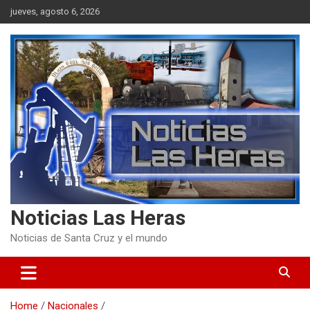
Skip
jueves, agosto 6, 2026
to
content
Noticias Las Heras
Noticias de Santa Cruz y el mundo
Home
Nacionales