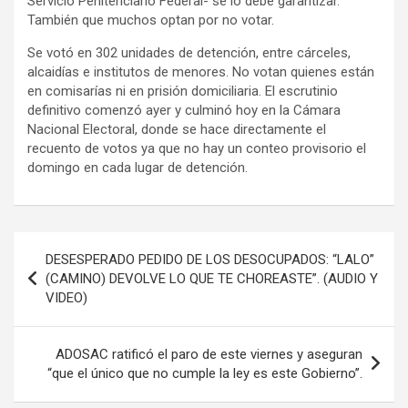
Servicio Penitenciario Federal- se lo debe garantizar.
También que muchos optan por no votar.
Se votó en 302 unidades de detención, entre cárceles,
alcaidías e institutos de menores. No votan quienes están
en comisarías ni en prisión domiciliaria. El escrutinio
definitivo comenzó ayer y culminó hoy en la Cámara
Nacional Electoral, donde se hace directamente el
recuento de votos ya que no hay un conteo provisorio el
domingo en cada lugar de detención.
Navegación
DESESPERADO PEDIDO DE LOS DESOCUPADOS: “LALO”
de
(CAMINO) DEVOLVE LO QUE TE CHOREASTE”. (AUDIO Y
VIDEO)
entradas
ADOSAC ratificó el paro de este viernes y aseguran
“que el único que no cumple la ley es este Gobierno”.