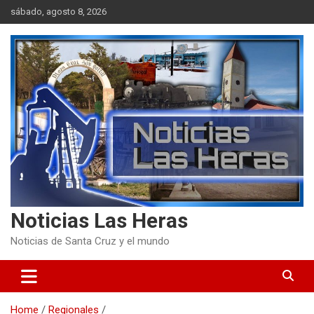
Skip
sábado, agosto 8, 2026
to
content
Noticias Las Heras
Noticias de Santa Cruz y el mundo
Home
Regionales