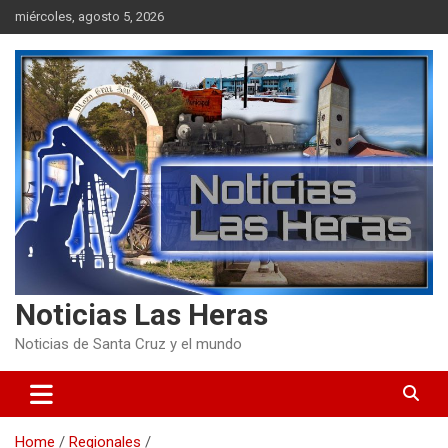
Skip
miércoles, agosto 5, 2026
to
content
Noticias Las Heras
Noticias de Santa Cruz y el mundo
Home
Regionales