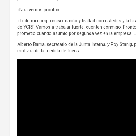
«Nos vemos pronto»
«Todo mi compromiso, cariño y lealtad con ustedes y la hi
de YCRT. Vamos a trabajar fuerte, cuenten conmigo. Pront
prometió cuando asumió por segunda vez en la empresa. La
Alberto Barría, secretario de la Junta Interna, y Roy Stanig,
motivos de la medida de fuerza.