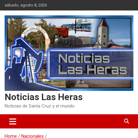
Skip
sábado, agosto 8, 2026
to
content
Noticias Las Heras
Noticias de Santa Cruz y el mundo
Home
Nacionales