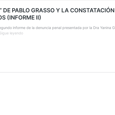
O” DE PABLO GRASSO Y LA CONSTATACIÓN
 (INFORME II)
gundo informe de la denuncia penal presentada por la Dra Yanina Grib
EL
Sigue leyendo
SHOW
DEL
“LADRI”:
“EL
MECANISMO”
DE
PABLO
GRASSO
Y
LA
CONSTATACIÓN
QUE
LAS
OBRAS
SON,