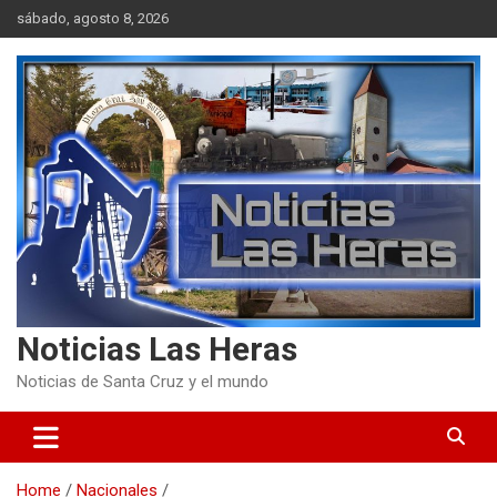
Skip
sábado, agosto 8, 2026
to
content
Noticias Las Heras
Noticias de Santa Cruz y el mundo
Home
Nacionales