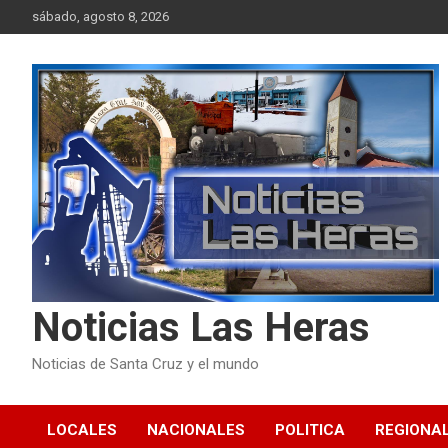
Skip
sábado, agosto 8, 2026
to
content
Noticias Las Heras
Noticias de Santa Cruz y el mundo
LOCALES
NACIONALES
POLITICA
REGIONA