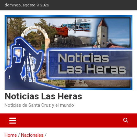
Skip
domingo, agosto 9, 2026
to
content
Noticias Las Heras
Noticias de Santa Cruz y el mundo
Home
Nacionales