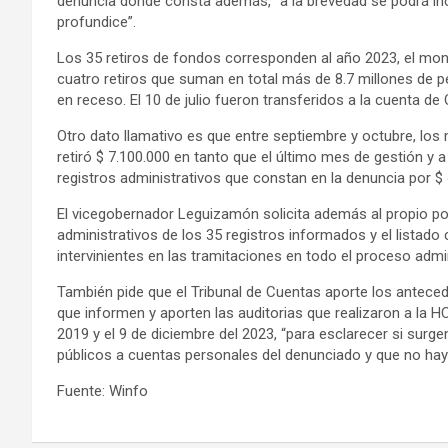
denuncia donde consta además, “a la brevedad se podrá in
profundice”.
Los 35 retiros de fondos corresponden al año 2023, el mon
cuatro retiros que suman en total más de 8.7 millones de p
en receso. El 10 de julio fueron transferidos a la cuenta de 
Otro dato llamativo es que entre septiembre y octubre, los 
retiró $ 7.100.000 en tanto que el último mes de gestión y a
registros administrativos que constan en la denuncia por $ 
El vicegobernador Leguizamón solicita además al propio pod
administrativos de los 35 registros informados y el listado
intervinientes en las tramitaciones en todo el proceso admin
También pide que el Tribunal de Cuentas aporte los antece
que informen y aporten las auditorias que realizaron a la 
2019 y el 9 de diciembre del 2023, “para esclarecer si sur
públicos a cuentas personales del denunciado y que no h
Fuente: Winfo