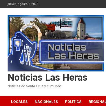
Skip
jueves, agosto 6, 2026
to
content
Noticias Las Heras
Noticias de Santa Cruz y el mundo
LOCALES
NACIONALES
POLITICA
REGIONA