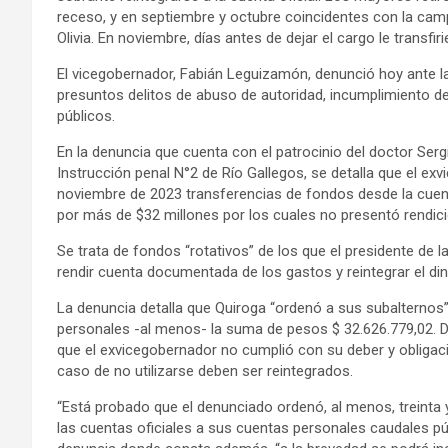
receso, y en septiembre y octubre coincidentes con la ca
Olivia. En noviembre, días antes de dejar el cargo le transfi
El vicegobernador, Fabián Leguizamón, denunció hoy ante la 
presuntos delitos de abuso de autoridad, incumplimiento d
públicos.
En la denuncia que cuenta con el patrocinio del doctor Ser
Instrucción penal N°2 de Río Gallegos, se detalla que el ex
noviembre de 2023 transferencias de fondos desde la cuent
por más de $32 millones por los cuales no presentó rendici
Se trata de fondos “rotativos” de los que el presidente de
rendir cuenta documentada de los gastos y reintegrar el din
La denuncia detalla que Quiroga “ordenó a sus subalternos” 
personales -al menos- la suma de pesos $ 32.626.779,02. De
que el exvicegobernador no cumplió con su deber y obligac
caso de no utilizarse deben ser reintegrados.
“Está probado que el denunciado ordenó, al menos, treinta 
las cuentas oficiales a sus cuentas personales caudales púb