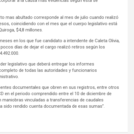
corporar a la causa más evidencias según ésta se
to mas abultado corresponde al mes de julio cuando realizó
esos, coincidiendo con el mes que el cuerpo legislativo está
Quiroga, $4,8 millones.
meses en los que fue candidato a intendente de Caleta Olivia,
 pocos días de dejar el cargo realizó retiros según los
4.492.000.
er legislativo que deberá entregar los informes
 completo de todas las autoridades y funcionarios
istrativo.
dentes documentales que obren en sus registros, entre otros
HCD en el periodo comprendido entre el 10 de diciembre de
gen maniobras vinculadas a transferencias de caudales
aya sido rendido cuenta documentada de esas sumas”.