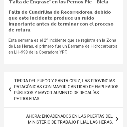
“𝗙𝗮𝗹𝘁𝗮 𝗱𝗲 𝗘𝗻𝗴𝗿𝗮𝘀𝗲” 𝗲𝗻 𝗹𝗼𝘀 𝗣𝗲𝗿𝗻𝗼𝘀 𝗣𝗶𝗲 – 𝗕𝗶𝗲𝗹𝗮
𝗙𝗮𝗹𝘁𝗮 𝗱𝗲 𝗖𝘂𝗮𝗱𝗿𝗶𝗹𝗹𝗮𝘀 𝗱𝗲 𝗥𝗲𝗰𝗼𝗿𝗿𝗲𝗱𝗼𝗿𝗲𝘀, 𝗱𝗲𝗯𝗶𝗱𝗼
𝗾𝘂𝗲 𝗲𝘀𝘁𝗲 𝗶𝗻𝗰𝗶𝗱𝗲𝗻𝘁𝗲 𝗽𝗿𝗼𝗱𝘂𝗰𝗲 𝘂𝗻 𝗿𝘂𝗶𝗱𝗼
𝗶𝗺𝗽𝗼𝗿𝘁𝗮𝗻𝘁𝗲 𝗮𝗻𝘁𝗲𝘀 𝗱𝗲 𝘁𝗲𝗿𝗺𝗶𝗻𝗮𝗿 𝗰𝗼𝗻 𝗲𝗹 𝗽𝗿𝗼𝗰𝗲𝘀𝗼
𝗱𝗲 𝗿𝗼𝘁𝘂𝗿𝗮.
Esta semana es el 2º Incidente que se registra en la Zona
de Las Heras, el primero fue un Derrame de Hidrocarburos
en LH-998 de la Operadora YPF.
Navegación
TIERRA DEL FUEGO Y SANTA CRUZ, LAS PROVINCIAS
de
PATAGÓNICAS CON MAYOR CANTIDAD DE EMPLEADOS
PÚBLICOS Y MAYOR AUMENTO DE REGALÍAS
entradas
PETROLERAS.
AHORA: ENCADENADOS EN LAS PUERTAS DEL
MINISTERIO DE TRABAJO FILIAL LAS HERAS.