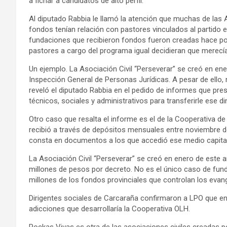
a fichar a candidatos de alto perfil.
Al diputado Rabbia le llamó la atención que muchas de las 
fondos tenían relación con pastores vinculados al partido 
fundaciones que recibieron fondos fueron creadas hace po
pastores a cargo del programa igual decidieran que merecían 
Un ejemplo. La Asociación Civil “Perseverar” se creó en ene
Inspección General de Personas Jurídicas. A pesar de ello,
reveló el diputado Rabbia en el pedido de informes que pr
técnicos, sociales y administrativos para transferirle ese di
Otro caso que resalta el informe es el de la Cooperativa d
recibió a través de depósitos mensuales entre noviembre 
consta en documentos a los que accedió ese medio capital
La Asociación Civil “Perseverar” se creó en enero de este 
millones de pesos por decreto. No es el único caso de fun
millones de los fondos provinciales que controlan los evang
Dirigentes sociales de Carcaraña confirmaron a LPO que en
adicciones que desarrollaría la Cooperativa OLH.
Rockas Vivas es otra de las asociaciones civiles creadas p