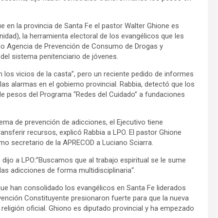
ue en la provincia de Santa Fe el pastor Walter Ghione es
idad), la herramienta electoral de los evangélicos que les
ino Agencia de Prevención de Consumo de Drogas y
 del sistema penitenciario de jóvenes.
los vicios de la casta”, pero un reciente pedido de informes
as alarmas en el gobierno provincial. Rabbia, detectó que los
s de pesos del Programa “Redes del Cuidado” a fundaciones
ema de prevención de adicciones, el Ejecutivo tiene
transferir recursos, explicó Rabbia a LPO. El pastor Ghione
mo secretario de la APRECOD a Luciano Sciarra.
e dijo a LPO:”Buscamos que al trabajo espiritual se le sume
as adicciones de forma multidisciplinaria“.
ca que han consolidado los evangélicos en Santa Fe liderados
ención Constituyente presionaron fuerte para que la nueva
 religión oficial. Ghiono es diputado provincial y ha empezado