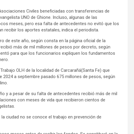
Asociaciones Civiles beneficiadas con transferencias de
evangelista UNO de Ghione. Incluso, algunas de las
cos meses, pero esa falta de antecedentes no evitó que los
recibir los aportes estatales, indica el periodista.
ro de este año, según consta en la página oficial de la
 recibió más de mil millones de pesos por decreto, según
esentó para que los funcionarios expliquen los fundamentos
nero.
e Trabajo OLH de la localidad de Carcarañá(Santa Fe) que
de 2024 a septiembre pasado 675 millones de pesos, según
ino.
año y a pesar de su falta de antecedentes recibió más de mil
daciones con meses de vida que recibieron cientos de
elistas.
 la ciudad no se conoce el trabajo en prevención de
ocos meses antes de recibir los fondos. Se constituyó en la