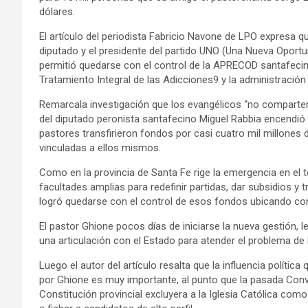
dólares.
El artículo del periodista Fabricio Navone de LPO expresa q
diputado y el presidente del partido UNO (Una Nueva Oportun
permitió quedarse con el control de la APRECOD santafec
Tratamiento Integral de las Adicciones9 y la administración
Remarcala investigación que los evangélicos “no comparten 
del diputado peronista santafecino Miguel Rabbia encendió l
pastores transfirieron fondos por casi cuatro mil millone
vinculadas a ellos mismos.
Como en la provincia de Santa Fe rige la emergencia en el t
facultades amplias para redefinir partidas, dar subsidios y 
logró quedarse con el control de esos fondos ubicando co
El pastor Ghione pocos días de iniciarse la nueva gestión, l
una articulación con el Estado para atender el problema de l
Luego el autor del artículo resalta que la influencia políti
por Ghione es muy importante, al punto que la pasada Conv
Constitución provincial excluyera a la Iglesia Católica como